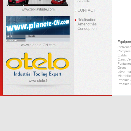
de vente
www.3d-latitude.com
CONTACT
Réalisation
Amenothès
Conception
Equipeme
www.planete-CN.com
Cintreus
Compres
Etablis
Etaux d'ét
Fontaine
Grues
Lève-mo
Microbill
Presses d
www.otelo.fr
Presses 