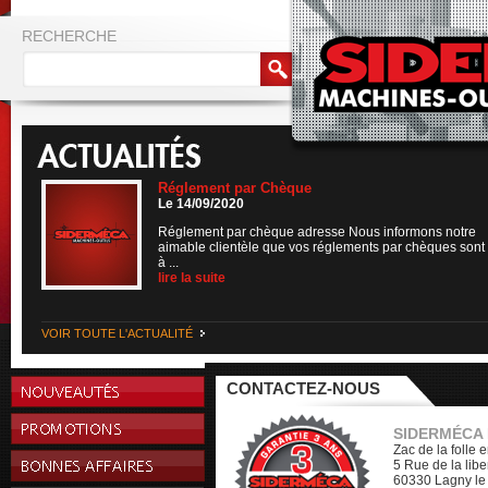
RECHERCHE
Réglement par Chèque
Le 14/09/2020
Réglement par chèque adresse Nous informons notre
aimable clientèle que vos réglements par chèques sont
à ...
lire la suite
VOIR TOUTE L'ACTUALITÉ
CONTACTEZ-NOUS
SIDERMÉCA
Zac de la folle 
5 Rue de la libe
60330 Lagny le