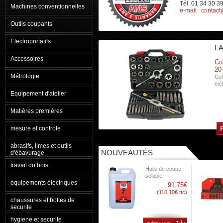
Tél. 01 34 30 3
Machines conventionnelles
e-mail : conta
Outils coupants
Electroportatifs
L
Accessoires
Co
20
Métrologie
Cof
mét
Equipement d'atelier
Matières premières
mesure et controle
abrasifs, limes et outils
NOUVEAUTÉS
d'ébavurage
travail du bois
Huile de coupe
soluble
équipements éléctriques
91,75€
(110,10€ ttc)
chaussures et bottes de
securite
hygiene et securite