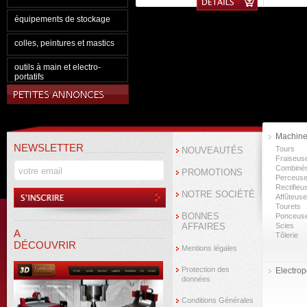
équipements de stockage
colles, peintures et mastics
outils à main et electro-
portatifs
Machine
NEWSLETTER
Tours
NOUVEAUTÉS
Fraiseus
Combiné
PROMOTIONS
Perceus
Rectifieu
NOTRE SOCIÉTÉ
Affûteus
Tourets
BONNES
Ponceus
AFFAIRES
Scies
A
Tôlerie
DÉCOUVRIR
Mentions légales
Protection des
Electropo
données
Conditions Générales