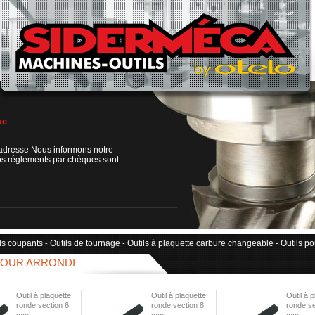
ue
adresse Nous informons notre
os réglements par chèques sont
ls coupants
Outils de tournage
Outils à plaquette carbure changeable
Outils po
-
-
-
POUR ARRONDI
Outil à plaquette
Outil à plaquette
Outil à 
ronde section 6
ronde section 8
ronde se