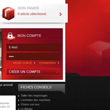
MON PANIER
0 article sélectionné
MON COMPTE
PASSE OUBLIÉ
CONNEXION
ur arrondi
FICHES CONSEILS
Tailler des engrenages
L'entretien des machines
plaquette
Choisir son tour
ction 10
Le filetage