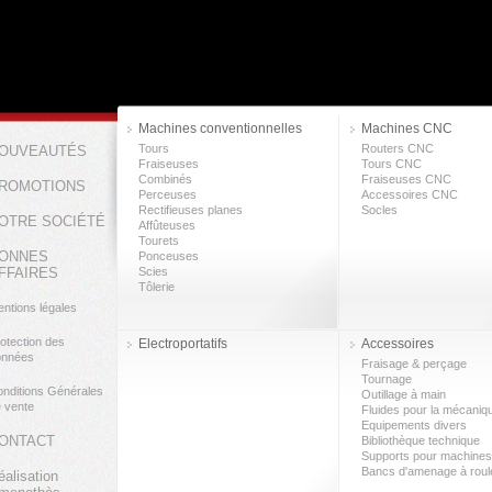
Machines conventionnelles
Machines CNC
Tours
Routers CNC
OUVEAUTÉS
Fraiseuses
Tours CNC
Combinés
Fraiseuses CNC
ROMOTIONS
Perceuses
Accessoires CNC
Rectifieuses planes
Socles
OTRE SOCIÉTÉ
Affûteuses
Tourets
ONNES
Ponceuses
FFAIRES
Scies
Tôlerie
ntions légales
otection des
Electroportatifs
Accessoires
onnées
Fraisage & perçage
Tournage
nditions Générales
Outillage à main
 vente
Fluides pour la mécaniq
Equipements divers
ONTACT
Bibliothèque technique
Supports pour machines
Bancs d'amenage à rou
éalisation