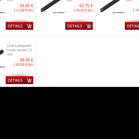
mm
mm
mm
59,65 €
62,75 €
( 71,58 € ttc)
( 75,30 € ttc)
( 79
Outil à plaquette
ronde section 12
mm
69,65 €
( 83,58 € ttc)