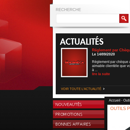
RECHERCHE
Réglement par Chèq
Le 14/09/2020
Réglement par chèque 
aimable clientèle que v
à ...
lire la suite
VOIR TOUTE L'ACTUALITÉ
Accueil
Outi
-
OUTILS 