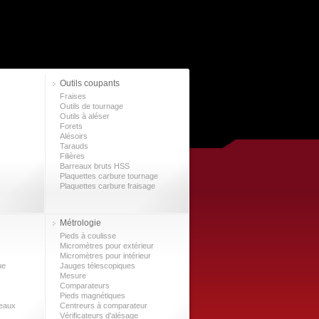
Outils coupants
Fraises
Outils de tournage
Outils à aléser
Forets
Alésoirs
Tarauds
Filières
Barreaux bruts HSS
Plaquettes carbure tournage
Plaquettes carbure fraisage
Métrologie
Pieds à coulisse
Micromètres pour extérieur
Micromètres pour intérieur
ue
Jauges télescopiques
Mesure
Comparateurs
Pieds magnétiques
leaux
Centreurs à comparateur
Vérificateurs d'alésage