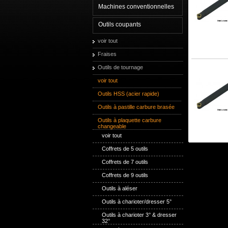
Machines conventionnelles
Outils coupants
voir tout
Fraises
Outils de tournage
voir tout
Outils HSS (acier rapide)
Outils à pastille carbure brasée
Outils à plaquette carbure
changeable
voir tout
Coffrets de 5 outils
Coffrets de 7 outils
Coffrets de 9 outils
Outils à aléser
Outils à charioter/dresser 5°
Outils à charioter 3° & dresser
32°