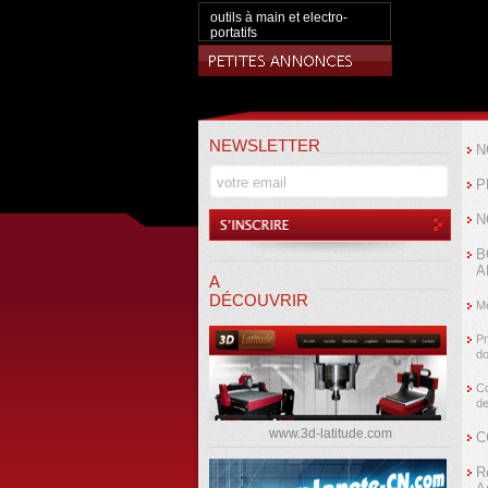
outils à main et electro-
portatifs
NEWSLETTER
N
P
N
B
A
A
DÉCOUVRIR
Me
Pr
d
Co
de
www.3d-latitude.com
C
R