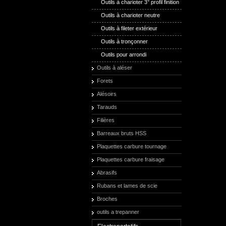
Outils à charioter 3° profil finition
Outils à charioter neutre
Outils à fileter extérieur
Outils à tronçonner
Outils pour arrondi
Outils à aléser
Forets
Alésoirs
Tarauds
Filières
Barreaux bruts HSS
Plaquettes carbure tournage
Plaquettes carbure fraisage
Abrasifs
Rubans et lames de scie
Broches
outils a trepanner