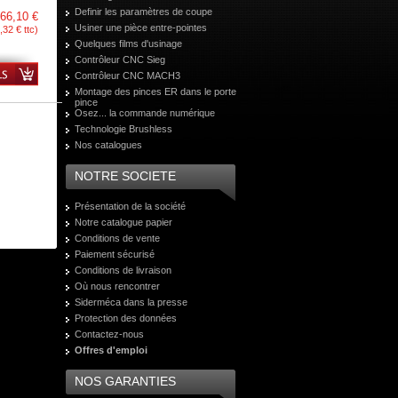
Definir les paramètres de coupe
66,10 €
Usiner une pièce entre-pointes
,32 € ttc)
Quelques films d'usinage
Contrôleur CNC Sieg
Contrôleur CNC MACH3
Montage des pinces ER dans le porte
pince
Osez... la commande numérique
Technologie Brushless
Nos catalogues
NOTRE SOCIETE
Présentation de la société
Notre catalogue papier
Conditions de vente
Paiement sécurisé
Conditions de livraison
Où nous rencontrer
Siderméca dans la presse
Protection des données
Contactez-nous
Offres d'emploi
NOS GARANTIES