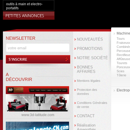
outils à main et electro-
portatifs
Machine
NEWSLETTER
Tours
NOUVEAUTÉS
Fraiseus
Combiné
PROMOTIONS
Perceus
Rectifieu
NOTRE SOCIÉTÉ
Affûteus
Tourets
BONNES
Ponceus
AFFAIRES
Scies
A
Tôlerie
DÉCOUVRIR
Mentions légales
Protection des
Electropo
données
Conditions Générales
de vente
www.3d-latitude.com
CONTACT
Réalisation
Amenothès