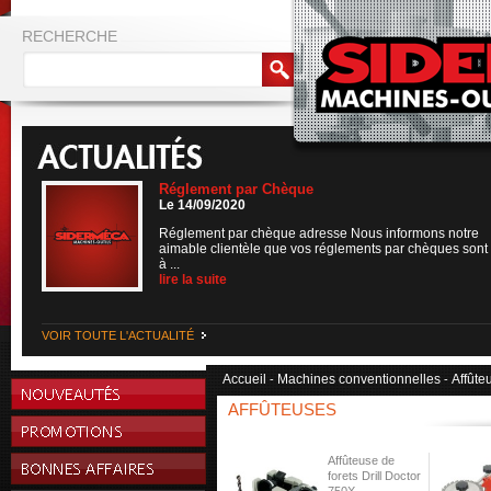
RECHERCHE
Réglement par Chèque
Le 14/09/2020
Réglement par chèque adresse Nous informons notre
aimable clientèle que vos réglements par chèques sont
à ...
lire la suite
VOIR TOUTE L'ACTUALITÉ
Accueil
Machines conventionnelles
Affûte
-
-
AFFÛTEUSES
Affûteuse de
forets Drill Doctor