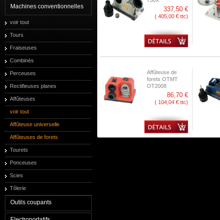
750X
Machines conventionnelles
337,50 €
( 405,00 € ttc)
voir tout
Tours
Fraiseuses
Combinés
Affûteuse de
Perceuses
forets OTMT
Rectifieuses planes
OT2008
86,70 €
Affûteuses
( 104,04 € ttc)
voir tout
Affûteuse universelle
Affûteuses de forets
Tourets
Ponceuses
Scies
Tôlerie
Outils coupants
Electroportatifs