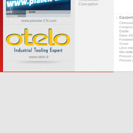
Conception
Equipeme
www.planete-CN.com
Cintreus
Compres
Etablis
Etaux d'ét
Fontaine
Grues
Lève-mo
Microbill
Presses d
www.otelo.fr
Presses 