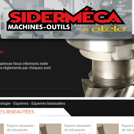
ue
adresse Nous informons notre
os réglements par chèques sont
rologie
Equerres
Equerres biseautées
-
-
S BISEAUTÉES
Equerre biseautée
Equerre biseautée
Equerre
de mécanicien
de mécanicien
de méca