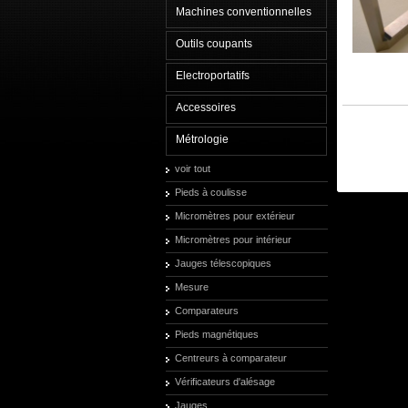
Machines conventionnelles
Outils coupants
Electroportatifs
Accessoires
Métrologie
voir tout
Pieds à coulisse
Micromètres pour extérieur
Micromètres pour intérieur
Jauges télescopiques
Mesure
Comparateurs
Pieds magnétiques
Centreurs à comparateur
Vérificateurs d'alésage
Jauges