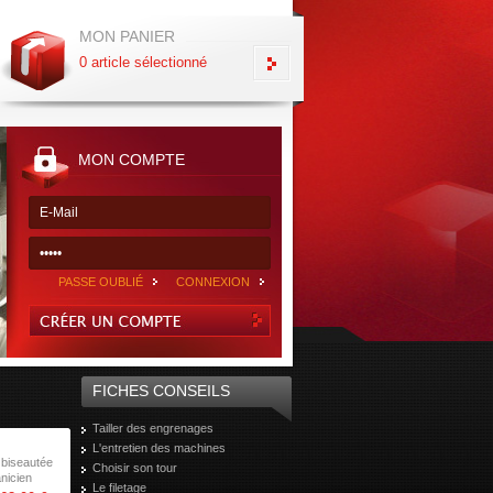
MON PANIER
0 article sélectionné
MON COMPTE
PASSE OUBLIÉ
CONNEXION
FICHES CONSEILS
Tailler des engrenages
L'entretien des machines
 biseautée
Choisir son tour
nicien
Le filetage