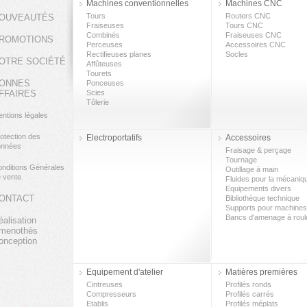
Machines conventionnelles
Machines CNC
Tours
Routers CNC
OUVEAUTÉS
Fraiseuses
Tours CNC
Combinés
Fraiseuses CNC
ROMOTIONS
Perceuses
Accessoires CNC
Rectifieuses planes
Socles
OTRE SOCIÉTÉ
Affûteuses
Tourets
ONNES
Ponceuses
FFAIRES
Scies
Tôlerie
ntions légales
otection des
Electroportatifs
Accessoires
onnées
Fraisage & perçage
Tournage
nditions Générales
Outillage à main
 vente
Fluides pour la mécaniq
Equipements divers
ONTACT
Bibliothèque technique
Supports pour machines
Bancs d'amenage à rou
éalisation
menothès
onception
Equipement d'atelier
Matières premières
Cintreuses
Profilés ronds
Compresseurs
Profilés carrés
Etablis
Profilés méplats