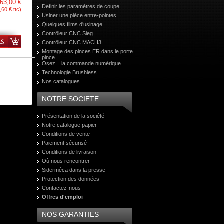
63,00 €
Definir les paramètres de coupe
,60 € ttc)
Usiner une pièce entre-pointes
Quelques films d'usinage
Contrôleur CNC Sieg
Contrôleur CNC MACH3
Montage des pinces ER dans le porte
pince
Osez... la commande numérique
Technologie Brushless
Nos catalogues
NOTRE SOCIETE
Présentation de la société
Notre catalogue papier
Conditions de vente
Paiement sécurisé
Conditions de livraison
Où nous rencontrer
Siderméca dans la presse
Protection des données
Contactez-nous
Offres d'emploi
NOS GARANTIES