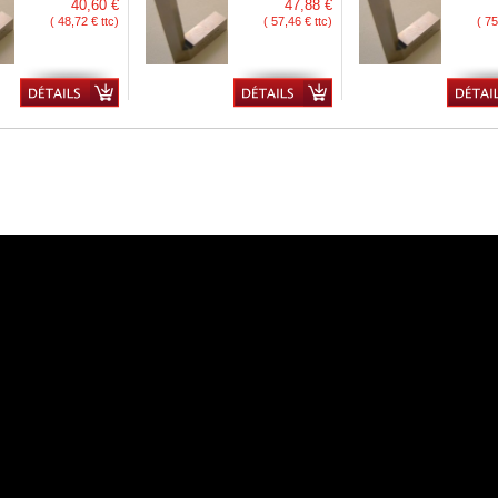
40,60 €
47,88 €
( 48,72 € ttc)
( 57,46 € ttc)
( 75