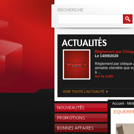
RECHERCHE
Réglement par Chèq
Le 14/09/2020
Réglement par chèque 
aimable clientèle que v
à ...
lire la suite
VOIR TOUTE L'ACTUALITÉ
Accueil
Mét
-
EQUERRE