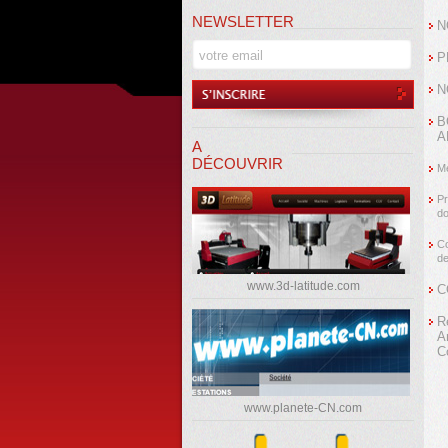
NEWSLETTER
N
P
N
B
A
A
DÉCOUVRIR
Me
Pr
d
Co
de
www.3d-latitude.com
C
R
A
C
www.planete-CN.com