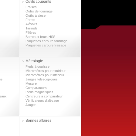
Outils coupants
Fraises
Outils de tournage
Outils à aléser
Forets
Alésoirs
Tarauds
Filières
Barreaux bruts HSS
Plaquettes carbure tournage
Plaquettes carbure fraisage
Métrologie
Pieds à coulisse
Micromètres pour extérieur
Micromètres pour intérieur
ue
Jauges télescopiques
Mesure
Comparateurs
Pieds magnétiques
leaux
Centreurs à comparateur
Vérificateurs d'alésage
Jauges
Bonnes affaires