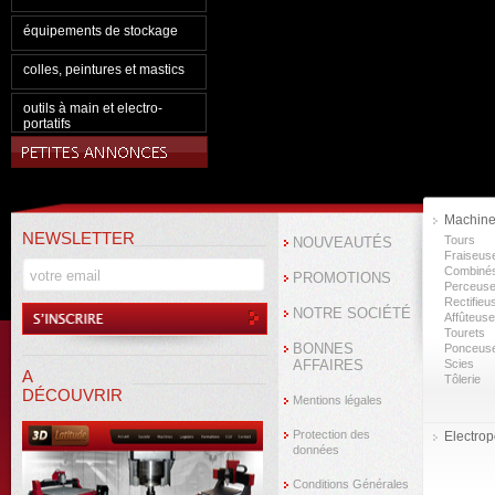
équipements de stockage
colles, peintures et mastics
outils à main et electro-
portatifs
Machine
NEWSLETTER
Tours
NOUVEAUTÉS
Fraiseus
Combiné
PROMOTIONS
Perceus
Rectifieu
NOTRE SOCIÉTÉ
Affûteus
Tourets
BONNES
Ponceus
AFFAIRES
Scies
A
Tôlerie
DÉCOUVRIR
Mentions légales
Protection des
Electropo
données
Conditions Générales