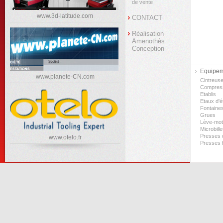
de vente
www.3d-latitude.com
CONTACT
Réalisation
Amenothès
Conception
Equipeme
www.planete-CN.com
Cintreus
Compres
Etablis
Etaux d'ét
Fontaine
Grues
Lève-mo
Microbill
Presses d
www.otelo.fr
Presses 