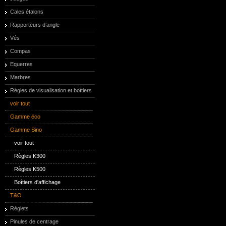
Cales étalons
Rapporteurs d’angle
Vés
Compas
Equerres
Marbres
Règles de visualisation et boîtiers
voir tout
Gamme éco
Gamme Sino
voir tout
Règles K300
Règles K500
Boîtiers d'affichage
T&O
Réglets
Pinules de centrage