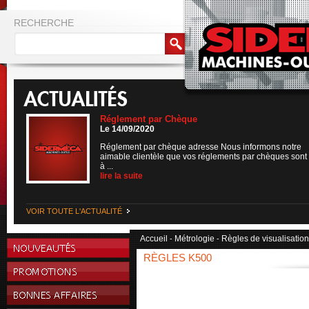
RECHERCHE
Réglement par Chèque
Le 14/09/2020
Réglement par chèque adresse Nous informons notre
aimable clientèle que vos réglements par chèques sont
à ...
lire la suite
VOIR TOUTE L'ACTUALITÉ
Accueil
Métrologie
Règles de visualisation 
-
-
RÈGLES K500