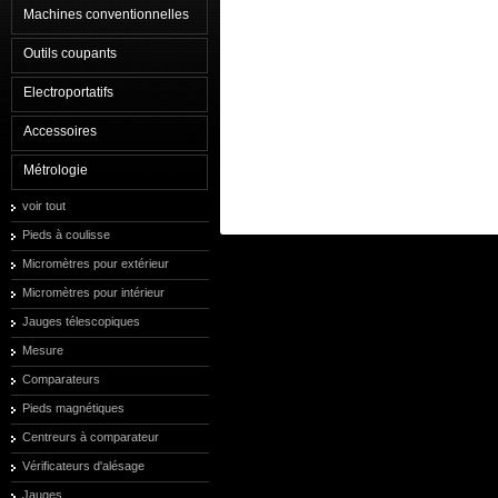
Machines conventionnelles
Outils coupants
Electroportatifs
Accessoires
Métrologie
voir tout
Pieds à coulisse
Micromètres pour extérieur
Micromètres pour intérieur
Jauges télescopiques
Mesure
Comparateurs
Pieds magnétiques
Centreurs à comparateur
Vérificateurs d'alésage
Jauges