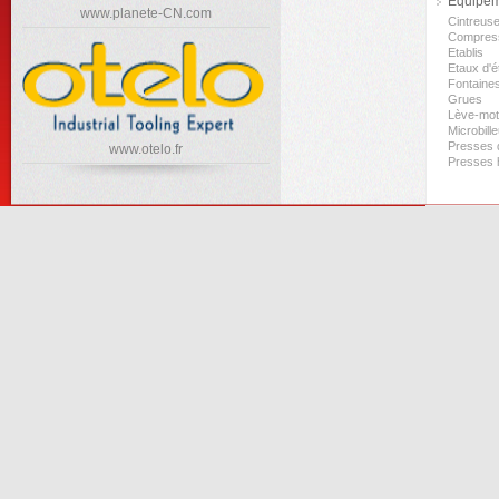
Equipeme
www.planete-CN.com
Cintreus
Compres
Etablis
Etaux d'ét
Fontaine
Grues
Lève-mo
Microbill
Presses d
www.otelo.fr
Presses 