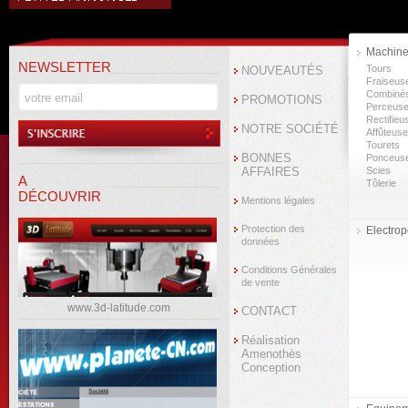
Machine
NEWSLETTER
Tours
NOUVEAUTÉS
Fraiseus
Combiné
PROMOTIONS
Perceus
Rectifieu
NOTRE SOCIÉTÉ
Affûteus
Tourets
BONNES
Ponceus
AFFAIRES
Scies
A
Tôlerie
DÉCOUVRIR
Mentions légales
Protection des
Electropo
données
Conditions Générales
de vente
www.3d-latitude.com
CONTACT
Réalisation
Amenothès
Conception