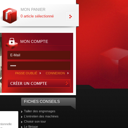
MON PANIER
0 article sélectionné
MON COMPTE
PASSE OUBLIÉ
CONNEXION
FICHES CONSEILS
Tailler des engrenages
L'entretien des machines
Choisir son tour
tionnelle
Le filetage