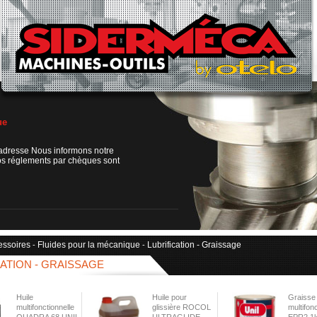
ue
adresse Nous informons notre
os réglements par chèques sont
essoires
Fluides pour la mécanique
Lubrification - Graissage
-
-
CATION - GRAISSAGE
Huile
Huile pour
Graisse
multifonctionnelle
glissière ROCOL
multifonc