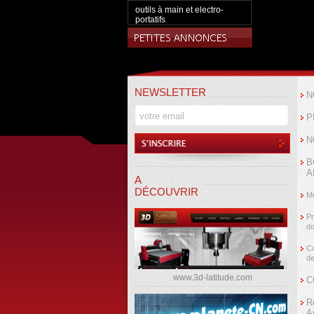
outils à main et electro-
portatifs
NEWSLETTER
N
P
N
B
A
A
DÉCOUVRIR
Me
Pr
d
Co
de
www.3d-latitude.com
C
R
A