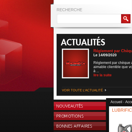
RECHERCHE
Réglement par Chèq
Le 14/09/2020
Réglement par chèque 
aimable clientèle que v
à ...
lire la suite
VOIR TOUTE L'ACTUALITÉ
Accueil
Acc
-
LUBRIFI