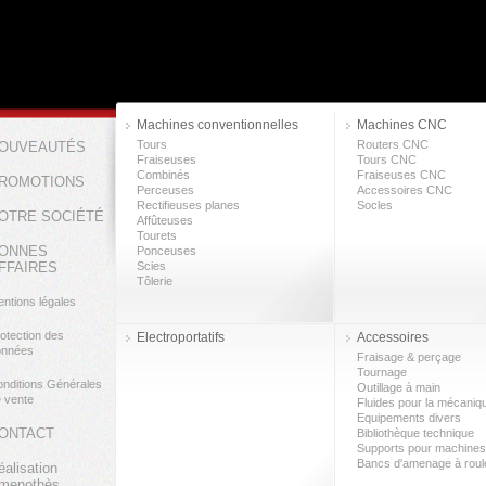
Machines conventionnelles
Machines CNC
Tours
Routers CNC
OUVEAUTÉS
Fraiseuses
Tours CNC
Combinés
Fraiseuses CNC
ROMOTIONS
Perceuses
Accessoires CNC
Rectifieuses planes
Socles
OTRE SOCIÉTÉ
Affûteuses
Tourets
ONNES
Ponceuses
FFAIRES
Scies
Tôlerie
ntions légales
otection des
Electroportatifs
Accessoires
onnées
Fraisage & perçage
Tournage
nditions Générales
Outillage à main
 vente
Fluides pour la mécaniq
Equipements divers
ONTACT
Bibliothèque technique
Supports pour machines
Bancs d'amenage à rou
éalisation
menothès