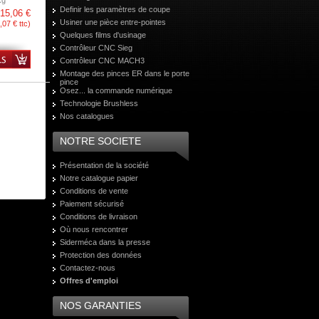
kg
Definir les paramètres de coupe
15,06 €
Usiner une pièce entre-pointes
,07 € ttc)
Quelques films d'usinage
Contrôleur CNC Sieg
Contrôleur CNC MACH3
Montage des pinces ER dans le porte
pince
Osez... la commande numérique
Technologie Brushless
Nos catalogues
NOTRE SOCIETE
Présentation de la société
Notre catalogue papier
Conditions de vente
Paiement sécurisé
Conditions de livraison
Où nous rencontrer
Siderméca dans la presse
Protection des données
Contactez-nous
Offres d'emploi
NOS GARANTIES