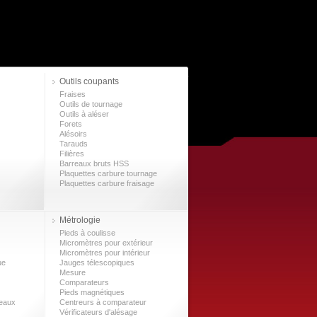
Outils coupants
Fraises
Outils de tournage
Outils à aléser
Forets
Alésoirs
Tarauds
Filières
Barreaux bruts HSS
Plaquettes carbure tournage
Plaquettes carbure fraisage
Métrologie
Pieds à coulisse
Micromètres pour extérieur
Micromètres pour intérieur
ue
Jauges télescopiques
Mesure
Comparateurs
Pieds magnétiques
leaux
Centreurs à comparateur
Vérificateurs d'alésage