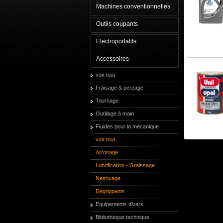
Machines conventionnelles
Outils coupants
Electroportatifs
Accessoires
voir tout
Fraisage & perçage
Tournage
Outillage à main
Fluides pour la mécanique
voir tout
Arrosage
Lubrification - Graissage
Nettoyage
Dégrippants
Equipements divers
Bibliothèque technique