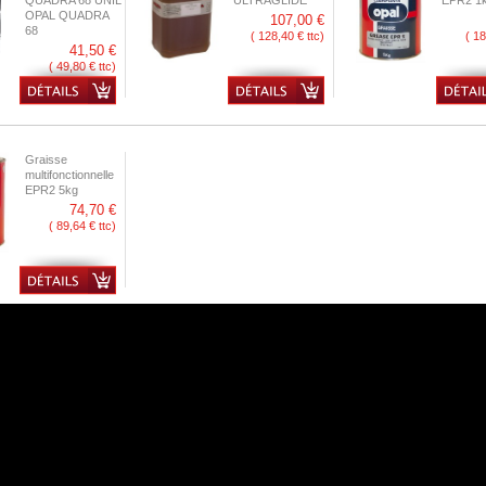
QUADRA 68 UNIL
ULTRAGLIDE
EPR2 1
OPAL QUADRA
107,00 €
68
( 128,40 € ttc)
( 18
41,50 €
( 49,80 € ttc)
Graisse
multifonctionnelle
EPR2 5kg
74,70 €
( 89,64 € ttc)