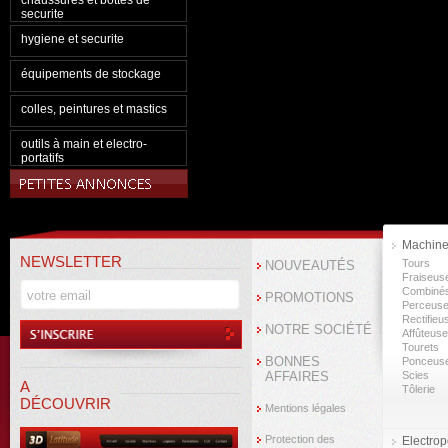
chaussures et bottes de
securite
hygiene et securite
équipements de stockage
colles, peintures et mastics
outils à main et electro-
portatifs
Machine
NEWSLETTER
Tours
NOUVEAUTÉS
Fraiseus
Combiné
PROMOTIONS
Perceus
Rectifieu
NOTRE SOCIÉTÉ
Affûteus
Tourets
BONNES
Ponceus
AFFAIRES
Scies
A
Tôlerie
DÉCOUVRIR
Mentions légales
Protection des
Electropo