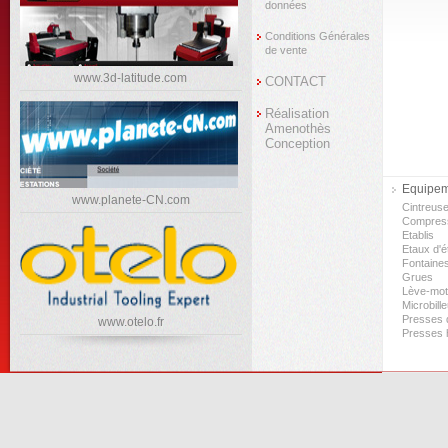
données
Conditions Générales
de vente
www.3d-latitude.com
CONTACT
Réalisation
Amenothès
Conception
Equipeme
www.planete-CN.com
Cintreus
Compres
Etablis
Etaux d'ét
Fontaine
Grues
Lève-mo
Microbill
Presses d
www.otelo.fr
Presses 