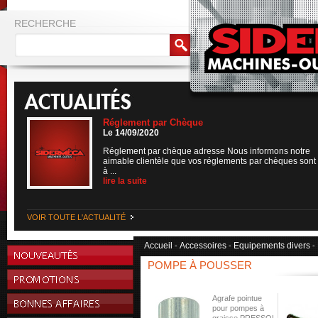
RECHERCHE
Réglement par Chèque
Le 14/09/2020
Réglement par chèque adresse Nous informons notre
aimable clientèle que vos réglements par chèques sont
à ...
lire la suite
VOIR TOUTE L'ACTUALITÉ
Accueil
Accessoires
Equipements divers
-
-
-
POMPE À POUSSER
Agrafe pointue
pour pompes à