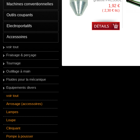
graisse PRESSOL
Machines conventionnelles
1,92 €
( 2,30 € ttc)
Outils coupants
Electroportatifs
Accessoires
voir tout
Fraisage & perçage
Tournage
Outillage à main
Fluides pour la mécanique
Equipements divers
voir tout
Arrosage (accessoires)
Lampes
Loupe
Clinquant
Pompe à pousser