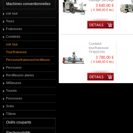
fraisage, perçage
Machines conventionnelles
3 640,00 €
( 4 368,00 € ttc)
voir tout
Tours
Fraiseuses
Combinés
Combiné
voir tout
tour/fraiseuse
Tour/fraiseuse
TFW2570V
3 790,00 €
Perceuse/fraiseuse/rectifieuse
( 4 548,00 € ttc)
Perceuses
Rectifieuses planes
Affûteuses
Tourets
Ponceuses
Scies
Tôlerie
Outils coupants
Electroportatifs