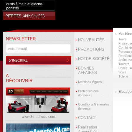
outils à main et electro-
portatifs
Machine
NEWSLETTER
Tours
NOUVEAUTÉS
Fraiseus
Combiné
PROMOTIONS
Perceus
Rectifieu
NOTRE SOCIÉTÉ
Affûteus
Tourets
BONNES
Ponceus
AFFAIRES
Scies
A
Tôlerie
DÉCOUVRIR
Mentions légales
Protection des
Electropo
données
Conditions Générales
de vente
www.3d-latitude.com
CONTACT
Réalisation
Amenothès