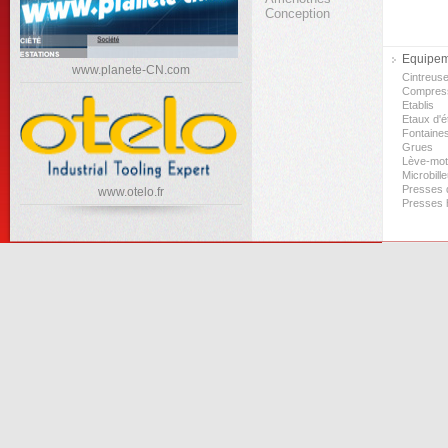
Conception
Equipeme
www.planete-CN.com
Cintreus
Compres
Etablis
Etaux d'ét
Fontaine
Grues
Lève-mo
Microbill
Presses d
www.otelo.fr
Presses 