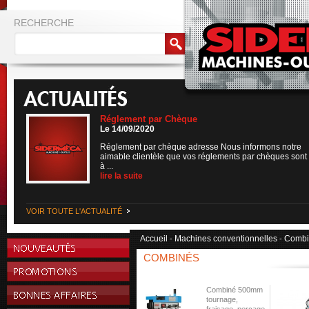
RECHERCHE
Réglement par Chèque
Le 14/09/2020
Réglement par chèque adresse Nous informons notre
aimable clientèle que vos réglements par chèques sont
à ...
lire la suite
VOIR TOUTE L'ACTUALITÉ
Accueil
Machines conventionnelles
Combi
-
-
COMBINÉS
Combiné 500mm
tournage,