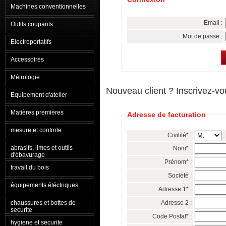
Machines conventionnelles
Email :
Outils coupants
Mot de passe :
Electroportatifs
Accessoires
Métrologie
Nouveau client ? Inscrivez-vo
Equipement d'atelier
Matières premières
Adresse de facturation
mesure et controle
Civilité* :
abrasifs, limes et outils
Nom* :
d'ébavurage
Prénom* :
travail du bois
Société :
équipements éléctriques
Adresse 1* :
Adresse 2 :
chaussures et bottes de
securite
Code Postal* :
hygiene et securite