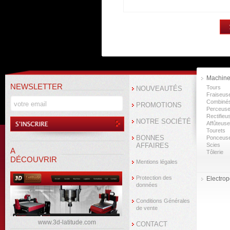
Machine
NEWSLETTER
Tours
NOUVEAUTÉS
Fraiseus
Combiné
PROMOTIONS
Perceus
Rectifieu
NOTRE SOCIÉTÉ
Affûteus
Tourets
BONNES
Ponceus
AFFAIRES
Scies
A
Tôlerie
DÉCOUVRIR
Mentions légales
Protection des
Electropo
données
Conditions Générales
de vente
www.3d-latitude.com
CONTACT