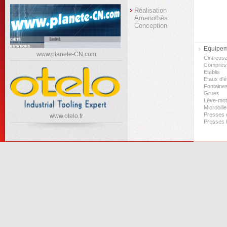
Réalisation
Amenothès
Conception
Equipeme
www.planete-CN.com
Cintreus
Compres
Etablis
Etaux d'ét
Fontaine
Grues
Lève-mo
Microbill
Presses d
www.otelo.fr
Presses 