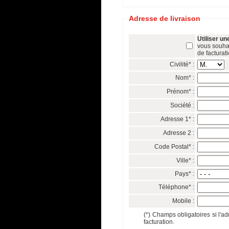
Adresse de livraison
Utiliser un
vous souhai
de facturati
Civilité* :
Nom* :
Prénom* :
Société :
Adresse 1* :
Adresse 2 :
Code Postal* :
Ville* :
Pays* :
Téléphone* :
Mobile :
(*) Champs obligatoires si l'ad
facturation.