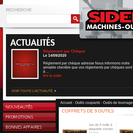
RECHERCHE
Réglement par Chèque
Le 14/09/2020
Réglement par chèque adresse Nous informons notre
aimable clientèle que vos réglements par chèques sont
à ...
lire la suite
VOIR TOUTE L'ACTUALITÉ
Accueil
Outils coupants
Outils de tournage
-
-
COFFRETS DE 9 OUTILS
Jeu de 9 outils à
plaquette section