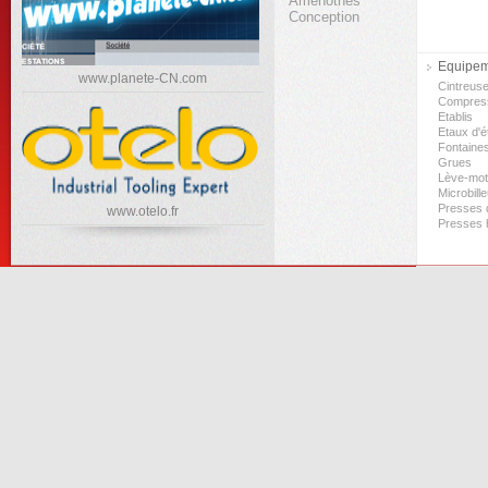
Amenothès
Conception
Equipeme
www.planete-CN.com
Cintreus
Compres
Etablis
Etaux d'ét
Fontaine
Grues
Lève-mo
Microbill
Presses d
www.otelo.fr
Presses 