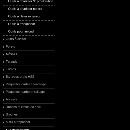
Outils à charioter 3° profil finition
Outils à charioter neutre
Outils à fileter extérieur
Outils à tronçonner
Outils pour arrondi
Outils à aléser
Forets
Alésoirs
Tarauds
Filières
Barreaux bruts HSS
Plaquettes carbure tournage
Plaquettes carbure fraisage
Abrasifs
Rubans et lames de scie
Broches
outils a trepanner