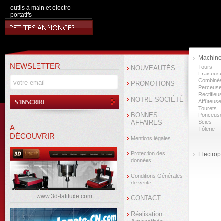
outils à main et electro-
portatifs
Machine
NEWSLETTER
Tours
NOUVEAUTÉS
Fraiseus
Combiné
PROMOTIONS
Perceus
Rectifieu
NOTRE SOCIÉTÉ
Affûteus
Tourets
BONNES
Ponceus
AFFAIRES
Scies
A
Tôlerie
DÉCOUVRIR
Mentions légales
Protection des
Electropo
données
Conditions Générales
de vente
www.3d-latitude.com
CONTACT
Réalisation