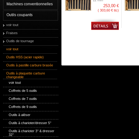
12 mm
Machines conventionnelles
253,00 €
( 303,60 € ttc)
Outils coupants
voir tout
Fraises
Outils de tournage
voir tout
Outils HSS (acier rapide)
Outils à pastille carbure brasée
Outils à plaquette carbure
changeable
voir tout
Coffrets de 5 outils
Coffrets de 7 outils
Coffrets de 9 outils
Outils à aléser
Outils à charioter/dresser 5°
Outils à charioter 3° & dresser
32°