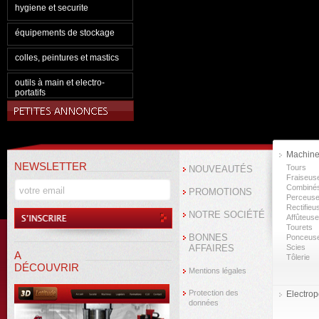
hygiene et securite
équipements de stockage
colles, peintures et mastics
outils à main et electro-
portatifs
Machine
NEWSLETTER
Tours
NOUVEAUTÉS
Fraiseus
Combiné
PROMOTIONS
Perceus
Rectifieu
NOTRE SOCIÉTÉ
Affûteus
Tourets
BONNES
Ponceus
AFFAIRES
Scies
A
Tôlerie
DÉCOUVRIR
Mentions légales
Protection des
Electropo
données