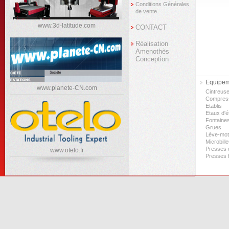
Conditions Générales
de vente
www.3d-latitude.com
CONTACT
Réalisation
Amenothès
Conception
Equipeme
www.planete-CN.com
Cintreus
Compres
Etablis
Etaux d'ét
Fontaine
Grues
Lève-mo
Microbill
Presses d
www.otelo.fr
Presses 