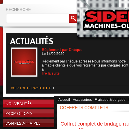
RECHERCHE
Réglement par Chèque
Le 14/09/2020
Réglement par chèque adresse Nous informons notre
aimable clientèle que vos réglements par chèques sont
à ...
lire la suite
VOIR TOUTE L'ACTUALITÉ
Accueil
Accessoires
Fraisage & perçage
-
-
-
COFFRETS COMPLETS
Coffret complet de bridage ra