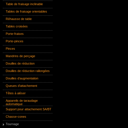
Table de fraisage inclinable
Tables de fraisage orientables
Réhausse de table
Tables croisées
Porte-fraises
Porte-pinces
Pinces
Mandrins de perçage
Douilles de réduction
Douilles de réduction rallongées
Douilles d’augmentation
Queues d'attachement
Têtes à aléser
Appareils de taraudage
automatique
Support pour attachement SA/BT
Chasse-cones
Tournage