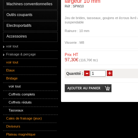
largeur 10 mm
Machines conventionnelles
Réf : SPW10
Outils coupants
Jeu de brides, tasseaux, goujons et écrous livré
suspendable
Electroportatifs
Rainure : 10 mm
Accessoires
Visserie : M8
voir tout
Fraisage & perçage
Prix HT
97,30€
(116,76€ ttc)
voir tout
Etaux
Quantité :
Bridage
voir tout
Coffrets complets
Coffrets réduits
Tasseaux
Cales de fraisage (jeux)
Diviseurs
Plateau magnétique