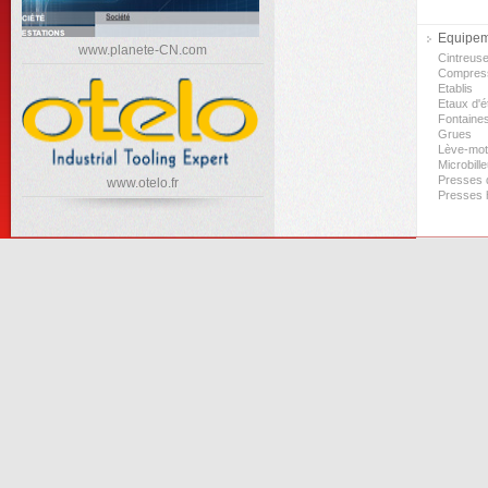
Equipeme
www.planete-CN.com
Cintreus
Compres
Etablis
Etaux d'ét
Fontaine
Grues
Lève-mo
Microbill
Presses d
www.otelo.fr
Presses 