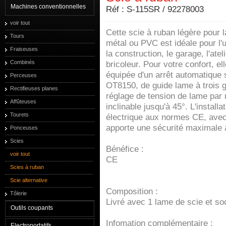
Machines conventionnelles
Réf : S-115SR / 92278003
voir tout
Cette scie à ruban légère pour 
Tours
métal ou PVC est idéale pour l
Fraiseuses
la construction, le garage, l'ateli
Combinés
bricoleur. Pour votre confort, ell
équipée d'un arrêt automatique
Perceuses
OT8150, de guide lame à trois g
Rectifieuses planes
réglage de tension de lame par 
Affûteuses
inclinable jusqu'à 45°. L'installa
Tourets
électrique aux normes CE, avec 
apporte une sécurité maximale à 
Ponceuses
Scies
Bénéfice :
voir tout
CE
Scies à ruban
Scie alternative
Composition :
Tôlerie
Livré avec 1 lame de scie et so
Outils coupants
Infomation complémentaire :
Electroportatifs