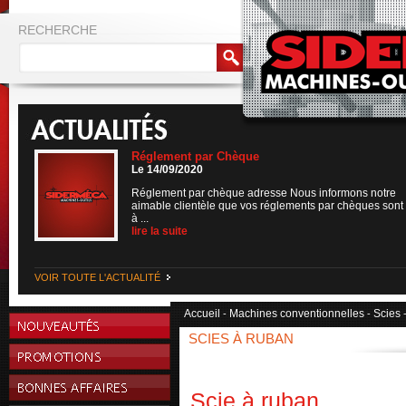
RECHERCHE
Réglement par Chèque
Le 14/09/2020
Réglement par chèque adresse Nous informons notre
aimable clientèle que vos réglements par chèques sont
à ...
lire la suite
VOIR TOUTE L'ACTUALITÉ
Accueil
Machines conventionnelles
Scies
-
-
SCIES À RUBAN
Scie à ruban