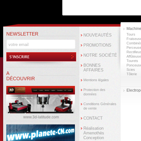
Machine
NEWSLETTER
Tours
NOUVEAUTÉS
Fraiseus
Combiné
PROMOTIONS
Perceus
Rectifieu
NOTRE SOCIÉTÉ
Affûteus
Tourets
BONNES
Ponceus
AFFAIRES
Scies
A
Tôlerie
DÉCOUVRIR
Mentions légales
Protection des
Electropo
données
Conditions Générales
de vente
www.3d-latitude.com
CONTACT
Réalisation
Amenothès
Conception