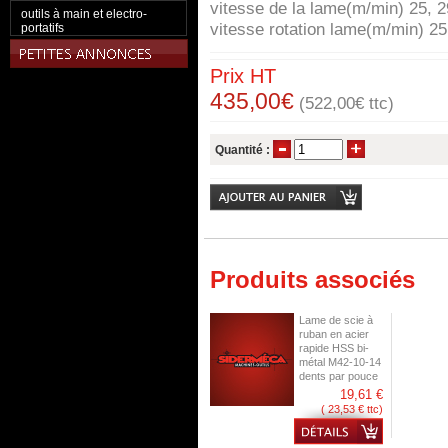
vitesse de la lame(m/min) 25, 2
outils à main et electro-
vitesse rotation lame(m/min) 25
portatifs
Prix HT
435,00€
(522,00€ ttc)
Quantité :
Produits associés
Lame de scie à
ruban en acier
rapide HSS bi-
métal M42-10-14
dents par pouce
19,61 €
( 23,53 € ttc)