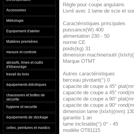
Règle pour coupe angulaire.
Accessoires
Livré avec 1 lame de scie et so
Métrologie
Caractéristiques principales
puissance(W) 400
Equipement d'atelier
alimentation 230 - 50
Matières premières
norme CE
poids(kg) 31
mesure et controle
dimension machine/outil (lxlx
Marque OTMT
abrasifs, limes et outils
d'ébavurage
Autres caractéristiques
travail du bois
berceau pivotant(°) 0
équipements éléctriques
capacite de coupe a 45° plat(
capacite de coupe a 45° rond(
chaussures et bottes de
capacite de coupe a 90° plat(
securite
capacite de coupe a 90° rond(
hygiene et securite
dimension lame (lxlxh)(mm) 13
garantie 1 an
équipements de stockage
lame inclinable(°) 0° - 45
colles, peintures et mastics
modèle OT81115