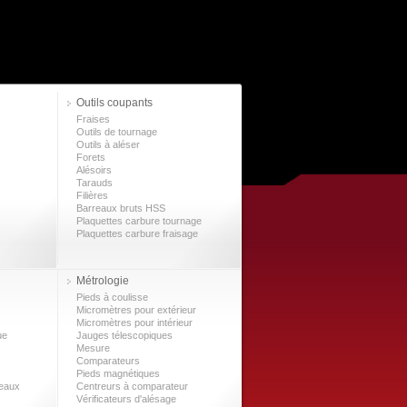
Outils coupants
Fraises
Outils de tournage
Outils à aléser
Forets
Alésoirs
Tarauds
Filières
Barreaux bruts HSS
Plaquettes carbure tournage
Plaquettes carbure fraisage
Métrologie
Pieds à coulisse
Micromètres pour extérieur
Micromètres pour intérieur
ue
Jauges télescopiques
Mesure
Comparateurs
Pieds magnétiques
leaux
Centreurs à comparateur
Vérificateurs d'alésage