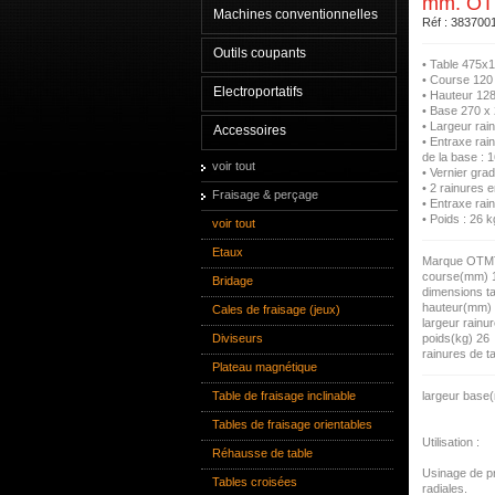
mm. O
Machines conventionnelles
Réf : 383700
Outils coupants
• Table 475x
• Course 120
Electroportatifs
• Hauteur 12
• Base 270 x
• Largeur rain
Accessoires
• Entraxe rain
de la base : 
voir tout
• Vernier gr
• 2 rainures 
Fraisage & perçage
• Entraxe rai
• Poids : 26 k
voir tout
Etaux
Marque OTM
course(mm) 
Bridage
dimensions t
hauteur(mm)
Cales de fraisage (jeux)
largeur rainu
Diviseurs
poids(kg) 26
rainures de t
Plateau magnétique
Table de fraisage inclinable
largeur base
Tables de fraisage orientables
Utilisation :
Réhausse de table
Usinage de pr
Tables croisées
radiales.