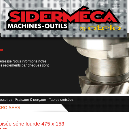
ue
adresse Nous informons notre
os réglements par chèques sont
essoires
Fraisage & perçage
Tables croisées
-
-
CROISÉES
oisée série lourde 475 x 153