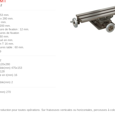
TMT
12
153 mm.
 x 280 mm.
8 mm.
 200 mm.
ure de fixation : 12 mm.
ures de fixation
160 mm.
adué en mm.
en T 16 mm.
nures table : 60 mm.
g.
T
120x280
able(mm) 475x153
 128
re en t(mm) 16
able(mm) 2
(mm) 270
oduction pour toutes opérations. Sur fraiseuses verticales ou horizontales, perceuses à col