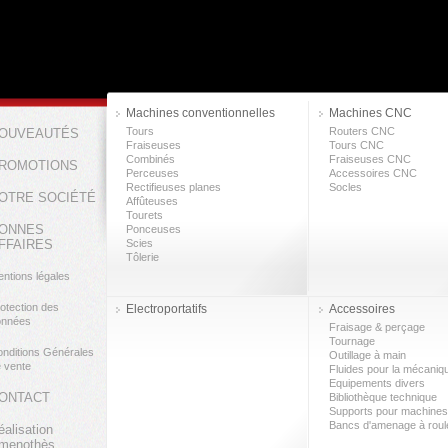
Machines conventionnelles
Machines CNC
Tours
Routers CNC
OUVEAUTÉS
Fraiseuses
Tours CNC
Combinés
Fraiseuses CNC
ROMOTIONS
Perceuses
Accessoires CNC
Rectifieuses planes
Socles
OTRE SOCIÉTÉ
Affûteuses
Tourets
ONNES
Ponceuses
FFAIRES
Scies
Tôlerie
ntions légales
otection des
Electroportatifs
Accessoires
onnées
Fraisage & perçage
Tournage
nditions Générales
Outillage à main
 vente
Fluides pour la mécaniq
Equipements divers
ONTACT
Bibliothèque technique
Supports pour machines
Bancs d'amenage à rou
éalisation
menothès