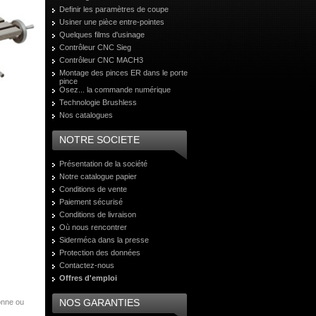
Definir les paramètres de coupe
Usiner une pièce entre-pointes
Quelques films d'usinage
Contrôleur CNC Sieg
Contrôleur CNC MACH3
Montage des pinces ER dans le porte
pince
Osez... la commande numérique
Technologie Brushless
Nos catalogues
NOTRE SOCIETE
Présentation de la société
Notre catalogue papier
Conditions de vente
Paiement sécurisé
Conditions de livraison
Où nous rencontrer
Siderméca dans la presse
Protection des données
Contactez-nous
Offres d'emploi
NOS GARANTIES
onne ou