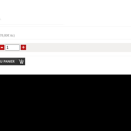
.
78,80€ ttc)