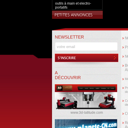
outils à main et electro-
portatifs
NEWSLETTER
N
P
N
B
A
A
DÉCOUVRIR
Me
Pr
d
Co
de
www.3d-latitude.com
C
R
A