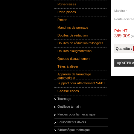
Porte-fraises
Matière :
Porte-pinces
Fonte aciérée
Pinces
Mandrins de perçage
Prix HT
399,00€
Douilles de réduction
(4
Douilles de réduction rallongées
Quantité :
Douilles d’augmentation
Queues d'attachement
Têtes à aléser
Appareils de taraudage
automatique
Support pour attachement SA/BT
Chasse-cones
Tournage
Outillage à main
Fluides pour la mécanique
Equipements divers
Bibliothèque technique