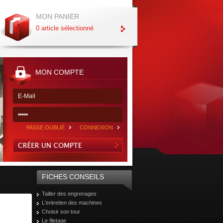
MON PANIER
0 article sélectionné
MON COMPTE
PASSE OUBLIÉ
CONNEXION
FICHES CONSEILS
Tailler des engrenages
L'entretien des machines
Choisir son tour
Le filetage