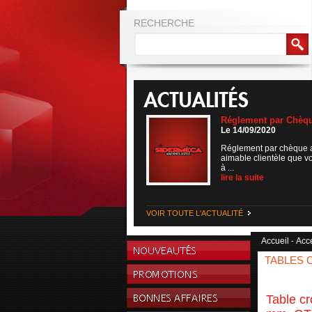
RECHERCHE
Réglement par Chèq
Le 14/09/2020
Réglement par chèque 
aimable clientèle que v
à ...
lire la suite
VOIR TOUTE L'ACTUALITÉ
Accueil
Acc
-
TABLES 
Table cr